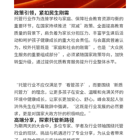
政策引领，紧扣民生刚需
托管行业作为连接学校与家庭、保障社会教育资源均衡的
重要环节，在国家持续推进“双减”政策、全面提高教育
质量的背景下，肩负着为家长分担压力、丰富学生课后活
动和呵护孩子健康成长的重大社会责任。与会嘉宾普遍认
为，校外托管既是“家庭和社会的刚需”，也是“大众民
生服务的重要组成部分”，必须紧随国家政策导向，加快
转型升级，通过提供优质教育服务提升行业整体水平。
“
托管行业不应仅满足于
‘
看管孩子
’
，而要围绕
‘
新质
托管力
’
的理念，让更多孩子在安全、温暖和充满关怀的
环境中健康成长，让家长更加安心、舒心。峰会发起人张
洪伟先生在开幕致辞中强调，
“
这既是行业发展的必然要
求，更是对国家大政方针的积极响应。
”
高端分享，探索托管新路径
为期两天的大会中，多位专家、学者及行业领袖围绕托管
行业的现状、挑战与机遇进行了专业分享，为从业者带来