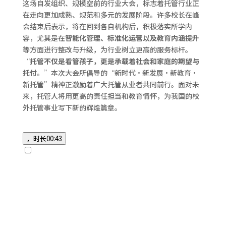
这场自发组织、规模空前的行业大会，标志着托管行业正
在走向更加成熟、规范和多元的发展阶段。许多校长在峰
会结束后表示，将在回到各自机构后，积极落实所学内
容，尤其是在
智能化管理、标准化运营以及教育内涵提升
等方面进行整改与升级，为行业树立更高的服务标杆。
“
托管不仅是看管孩子，更是承载着社会和家庭的期望与
托付
。”本次大会所倡导的“新时代·新发展·新教育·
新托管”精神正激励着广大托管从业者共同前行。面对未
来，托管人将用更高的责任担当和教育情怀，为我国的校
外托管事业写下新的辉煌篇章。
，时长
00:43