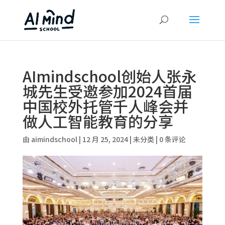
AImindschool创始人张永
城先生受邀参加2024首届
中国校外托管千人峰会并
做人工智能教育的分享
由
aimindschool
|
12 月 25, 2024
|
未分类
|
0 条评论