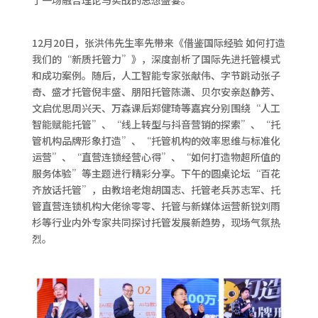
了一场融合理论与实战的思想盛宴。
12月20日，张洪伟先生率先带来《借鉴国际经验 如何打造
我们的“新质托管力”》，深度剖析了国际先进托管模式
和成功案例。随后，人工智能专家张献伟、字节跳动张子
奇、盛才托管倪丰盛、朋阳托管陈潇、贝尔安亲赵静芳、
文启优思周兴天、万森课后郑健琦等嘉宾分别围绕“人工
智能赋能托管”、“线上转型与抖音营销的探索”、“托
管机构品牌形象打造”、“托管机构的效率思维与标准化
运营”、“直营连锁经营心得”、“如何打造物超所值的
服务体验”等主题进行精彩分享。下午的圆桌论坛“百花
齐放话托管”，由教培老炮胡国志、托管老兵苏志军、托
管直营连锁机构大佬徐零零、托管与新媒体运营新锐刘雨
杉等行业内外专家共同探讨托管发展新趋势，现场气氛热
烈。