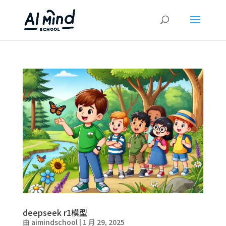
deepseek r1模型
由
aimindschool
|
1 月 29, 2025